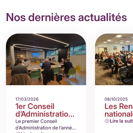
Nos dernières actualités
17/03/2026
08/10/2025
1er Conseil
Les Ren
d’Administration
nationa
2026
– Le Po
Lire la sui
Le premier Conseil
d’Administration de l’année