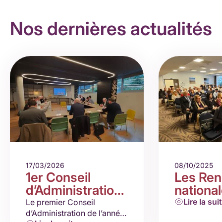
Nos dernières actualités
17/03/2026
08/10/2025
1er Conseil
Les Ren
d’Administration
nationa
2026
– Le Po
Lire la sui
Le premier Conseil
d’Administration de l’année