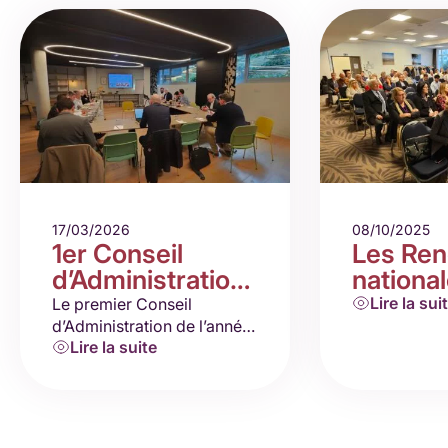
17/03/2026
08/10/2025
1er Conseil
Les Ren
d’Administration
nationa
2026
– Le Po
Lire la sui
Le premier Conseil
d’Administration de l’année
Lire la suite
s’est réuni en mars à Paris,
en présentiel et en visio.
Nous avons pu échanger
sur les sujets d’actualités…