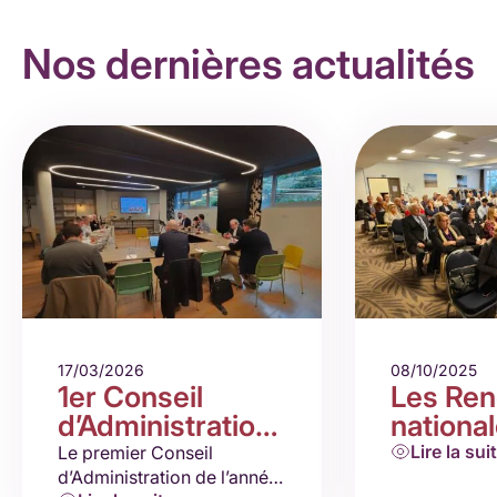
Nos dernières actualités
17/03/2026
08/10/2025
1er Conseil
Les Ren
d’Administration
nationa
2026
– Le Po
Lire la sui
Le premier Conseil
d’Administration de l’année