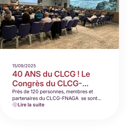
15/09/2025
40 ANS du CLCG ! Le
Congrès du CLCG-
FNAGA s’est déroulé à
Près de 120 personnes, membres et
partenaires du CLCG-FNAGA se sont
Nice du samedi 21 au
Lire la suite
réunis au Radisson Blu Hôtel Nice, les 21,
lundi 23 octobre 2023.
22 et 23 octobre 2023. Elles ont…